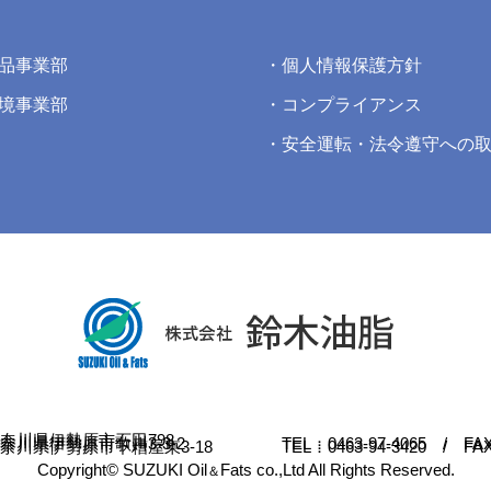
品事業部
個人情報保護方針
境事業部
コンプライアンス
安全運転・法令遵守への
 神奈川県伊勢原市石田798
 神奈川県伊勢原市歌川3-3-2
TEL：0463-97-4065 / FAX
 神奈川県伊勢原市下糟屋東3-18
TEL：0463-94-3420 / FAX
Copyright© SUZUKI Oil
Fats co.,Ltd All Rights Reserved.
＆