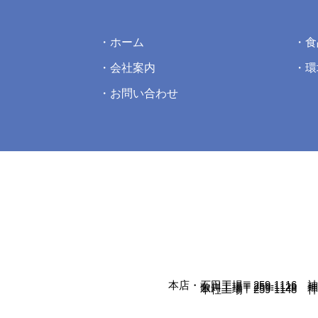
ホーム
食
会社案内
環
お問い合わせ
本店・石田工場
〒259-1116
歌川工場
〒259-1128
本社工場
〒259-1148